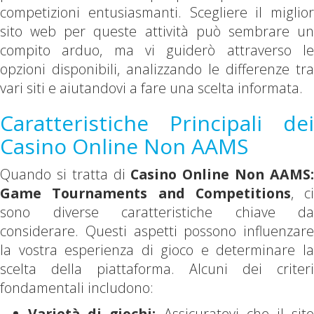
competizioni entusiasmanti. Scegliere il miglior
sito web per queste attività può sembrare un
compito arduo, ma vi guiderò attraverso le
opzioni disponibili, analizzando le differenze tra
vari siti e aiutandovi a fare una scelta informata.
Caratteristiche Principali dei
Casino Online Non AAMS
Quando si tratta di
Casino Online Non AAMS
Game Tournaments and Competitions
, ci
sono diverse caratteristiche chiave da
considerare. Questi aspetti possono influenzare
la vostra esperienza di gioco e determinare la
scelta della piattaforma. Alcuni dei criteri
fondamentali includono:
Varietà di giochi:
Assicuratevi che il sit