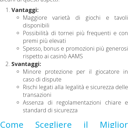
Vantaggi:
Maggiore varietà di giochi e tavoli
disponibili
Possibilità di tornei più frequenti e con
premi più elevati
Spesso, bonus e promozioni più generosi
rispetto ai casinò AAMS
Svantaggi:
Minore protezione per il giocatore in
caso di dispute
Rischi legati alla legalità e sicurezza delle
transazioni
Assenza di regolamentazioni chiare e
standard di sicurezza
Come Scegliere il Miglior