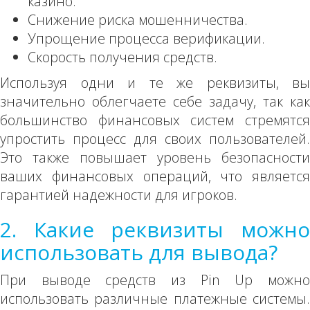
казино.
Снижение риска мошенничества.
Упрощение процесса верификации.
Скорость получения средств.
Используя одни и те же реквизиты, вы
значительно облегчаете себе задачу, так как
большинство финансовых систем стремятся
упростить процесс для своих пользователей.
Это также повышает уровень безопасности
ваших финансовых операций, что является
гарантией надежности для игроков.
2. Какие реквизиты можно
использовать для вывода?
При выводе средств из Pin Up можно
использовать различные платежные системы.