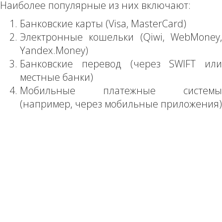
Наиболее популярные из них включают:
Банковские карты (Visa, MasterCard)
Электронные кошельки (Qiwi, WebMoney,
Yandex.Money)
Банковские перевод (через SWIFT или
местные банки)
Мобильные платежные системы
(например, через мобильные приложения)
Каждый из этих методов имеет свои
особенности и лимиты на вывод средств.
Поэтому перед тем, как выбирать способ
вывода, необходимо внимательно
ознакомиться с условиями, предложенными
казино.
3. Этапы вывода денег из Pin Up