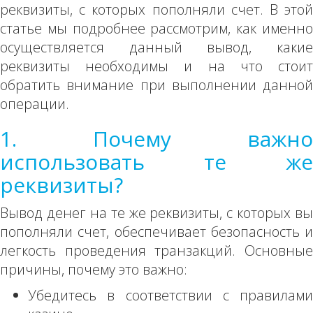
реквизиты, с которых пополняли счет. В этой
статье мы подробнее рассмотрим, как именно
осуществляется данный вывод, какие
реквизиты необходимы и на что стоит
обратить внимание при выполнении данной
операции.
1. Почему важно
использовать те же
реквизиты?
Вывод денег на те же реквизиты, с которых вы
пополняли счет, обеспечивает безопасность и
легкость проведения транзакций. Основные
причины, почему это важно:
Убедитесь в соответствии с правилами