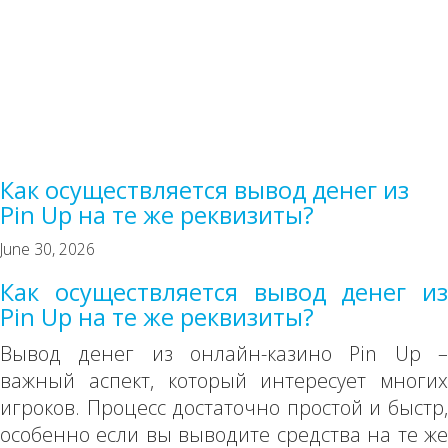
Как осуществляется вывод денег из
Pin Up на те же реквизиты?
June 30, 2026
Как осуществляется вывод денег из
Pin Up на те же реквизиты?
Вывод денег из онлайн-казино Pin Up –
важный аспект, который интересует многих
игроков. Процесс достаточно простой и быстр,
особенно если вы выводите средства на те же